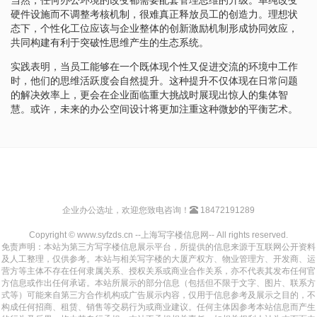
硬件设施而不调整考核机制，很难真正释放员工的创造力。理想状
态下，个性化工位应该与企业整体的创新激励机制形成协同效应，
共同构建有利于突破性思维产生的生态系统。
实践表明，当员工能够在一个既体现个性又促进交流的环境中工作
时，他们的思维活跃度会自然提升。这种提升不仅体现在日常问题
的解决效率上，更会在企业面临重大挑战时展现出惊人的集体智
慧。或许，未来的办公空间设计将更加注重这种微妙的平衡艺术。
企业办公选址，欢迎您致电咨询！
18472191289
Copyright © www.syfzds.cn --上海写字楼信息网-- All rights reserved.
免责声明：本站为第三方写字楼信息展示平台，所提供的信息来源于互联网公开资料
及人工整理，仅供参考。本站与相关写字楼的大厦产权方、物业管理方、开发商、运
营方等主体不存在任何隶属关系、授权关系或商业合作关系，亦不代表其发布任何官
方信息或作出任何承诺。本站所展示的部分信息（包括但不限于文字、图片、联系方
式等）可能来自第三方合作机构或广告展示内容，仅用于信息参考及展示之目的，不
构成任何招商、租赁、销售等交易行为或商业建议。任何主体因参考本站信息而产生