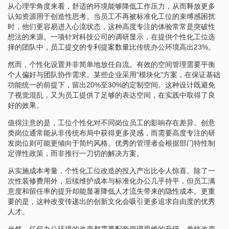
从心理学角度来看，舒适的环境能够降低工作压力，从而释放更多
认知资源用于创造性思考。当员工不再被标准化工位的束缚感困扰
时，他们更容易进入心流状态，这种高度专注的体验常常是突破性
想法的来源。一项针对科技公司的调研显示，在提供个性化工位选
择的团队中，员工提交的专利提案数量比传统办公环境高出23%。
然而，个性化设置并非简单地放任自流。有效的空间管理需要平衡
个人偏好与团队协作需求。某些企业采用"模块化"方案，在保证基础
功能统一的前提下，留出20%至30%的定制空间。这种设计既避免
了视觉混乱，又为员工提供了足够的表达空间，在实践中取得了良
好的效果。
值得注意的是，工位个性化对不同岗位员工的影响存在差异。创意
类岗位通常能从非传统布局中获得更多灵感，而需要高度专注的研
发岗位则可能更倾向于简约风格。优秀的管理者会根据部门特性制
定弹性政策，而非推行一刀切的解决方案。
从实施成本考量，个性化工位改造的投入产出比令人惊喜。除了一
次性装修费用外，后续维护成本与标准化办公几乎持平，但员工满
意度和留任率的提升却能显著降低人才流失带来的隐性成本。更重
要的是，这种改变传递出的创新文化会吸引更多追求自由度的优秀
人才。
当然，任何办公环境的改变都需要配套管理思维的升级。单纯改变