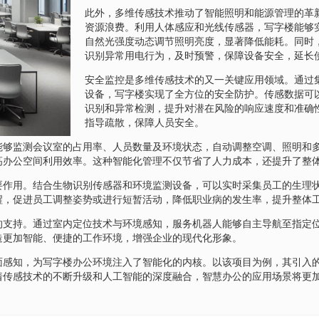
此外，多维传感技术推动了智能照明和能源管理的革
资源浪费。利用人体感应和光线传感器，写字楼能够
自然光强度动态调节照明亮度，显著降低能耗。同时
识别异常用电行为，及时预警，保障设备安全，延长
安全监控是多维传感技术的又一关键应用领域。通过
设备，写字楼实现了全方位的安全防护。传感数据可
识别和异常检测，提升对潜在风险的响应速度和准确
指导疏散，保障人员安全。
能够监测会议室的占用率、人员数量及环境状态，自动调整空调、照明和
高办公空间利用效率。这种智能化管理不仅节省了人力成本，还提升了整
要作用。结合生物识别传感器和环境监测设备，可以实时采集员工的生理
醒，促进员工调整姿势或进行短暂活动，降低职业病的发生率，提升整体
的支持。通过室内定位技术与环境感知，服务机器人能够自主导航至指定
造更加智能、便捷的工作环境，增强企业的现代化形象。
面感知，为写字楼办公环境注入了智能化的内核。以该项目为例，其引入
着传感技术的不断升级和人工智能的深度融合，智慧办公的应用场景将更