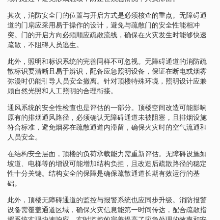
其次，消防安全门的位置与开启方式是必须核查的重点。无障碍通
道的门扇应采用易于操作的设计，避免与疏散门的安全性能相冲
突。门的开启方向必须顺应疏散流线，确保在火灾发生时能够快速
疏散，不阻碍人员逃生。
此外，照明和标识系统的完善同样不可忽视。无障碍通道的消防疏
散标识要清晰且易于辨识，配备应急照明设备，保证在断电或烟雾
弥漫时仍能引导人员安全撤离。针对顶楼特殊环境，照明设计应兼
顾自然光照和人工照明的合理衔接。
通风系统的安全性检查也是评估的一部分。顶楼空间改造可能影响
原有的排烟通风路径，必须确认无障碍通道未被阻塞，且排烟设施
符合标准，避免烟雾在疏散通道内滞留，确保火灾时的空气流通和
人员安全。
在结构安全层面，顶楼的负荷承载能力需重新评估。无障碍设施如
坡道、电梯等的增设可能增加结构负担，且改造后疏散路径的稳定
性十分关键。结构安全的保障是确保疏散通道长期有效运行的基
础。
此外，顶楼无障碍通道的监控与报警系统也应同步升级。消防报警
设备需覆盖通道区域，确保火灾信息能第一时间传达，配合疏散指
挥系统实现快速响应。实时监控的完善提高了应急处理的效率和安